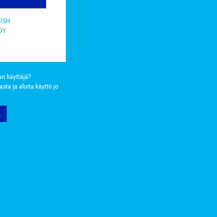
LISH
DY
nan käyttäjä?
nasta ja aloita käyttö jo
Ä