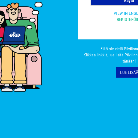
Käytä
VIEW IN ENG
REKISTERÖI
Etkö ole vielä Pilvilin
Klikkaa linkkiä, lue lisää Pilvilin
tänään!
LUE LISÄ