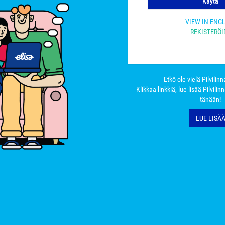
Käytä
VIEW IN ENG
REKISTERÖI
Etkö ole vielä Pilvilin
Klikkaa linkkiä, lue lisää Pilvilin
tänään!
LUE LISÄ