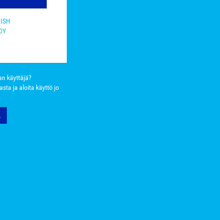
LISH
DY
nan käyttäjä?
nasta ja aloita käyttö jo
Ä